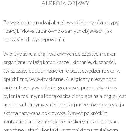
Alergia objawy
Ze względu na rodzaj alergii wyróżniamy różne typy
reakcji. Mowa tu zarówno o samych objawach, jak
i o czasie ich występowania.
W przypadku alergii wziewnych do częstych reakcji
organizmu należą katar, kaszel, kichanie, duszności,
świszczący oddech, łzawienie oczu, swędzenie skóry,
opuchlizna, wykwity skórne. Alergiczny nieżyt nosa
może utrzymywać się długo, nawet przez cały okres
pylenia rośliny, na którą osoba cierpiąca na alergię, jest
uczulona. Utrzymywać się dłużej może również reakcja
skórna nazywana pokrzywką. Nawet po krótkim
kontakcie z alergenem, gojenie skóry może potrwać,
nawet po ustaniu kontaktu z czynnikiem uczulającym.