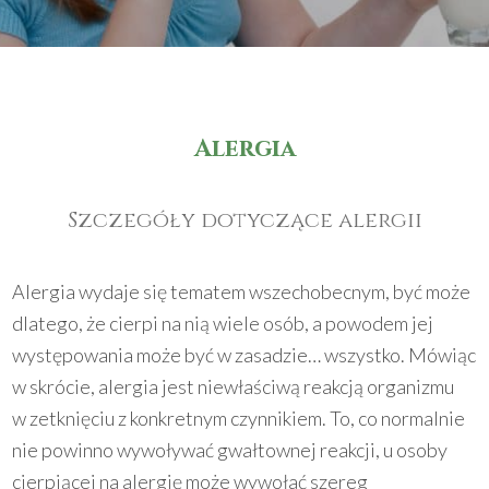
Alergia
Szczegóły dotyczące alergii
Alergia wydaje się tematem wszechobecnym, być może
dlatego, że cierpi na nią wiele osób, a powodem jej
występowania może być w zasadzie… wszystko. Mówiąc
w skrócie, alergia jest niewłaściwą reakcją organizmu
w zetknięciu z konkretnym czynnikiem. To, co normalnie
nie powinno wywoływać gwałtownej reakcji, u osoby
cierpiącej na alergię może wywołać szereg