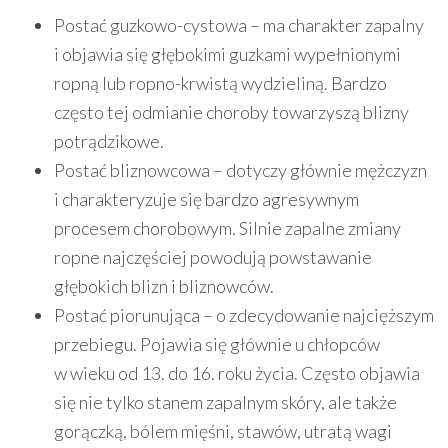
Postać guzkowo-cystowa – ma charakter zapalny
i objawia się głębokimi guzkami wypełnionymi
ropną lub ropno-krwistą wydzieliną. Bardzo
często tej odmianie choroby towarzyszą blizny
potrądzikowe.
Postać bliznowcowa – dotyczy głównie mężczyzn
i charakteryzuje się bardzo agresywnym
procesem chorobowym. Silnie zapalne zmiany
ropne najczęściej powodują powstawanie
głębokich blizn i bliznowców.
Postać piorunująca – o zdecydowanie najcięższym
przebiegu. Pojawia się głównie u chłopców
w wieku od 13. do 16. roku życia. Często objawia
się nie tylko stanem zapalnym skóry, ale także
gorączką, bólem mięśni, stawów, utratą wagi