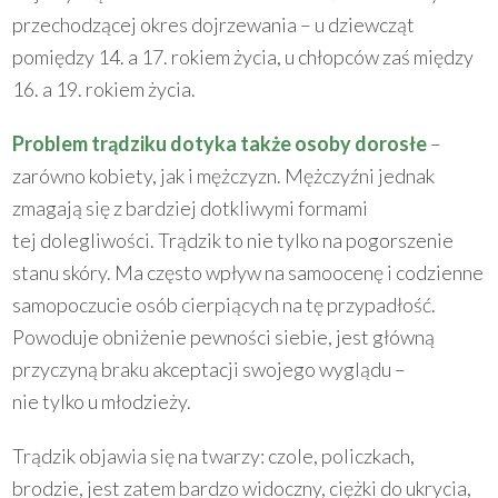
przechodzącej okres dojrzewania – u dziewcząt
pomiędzy 14. a 17. rokiem życia, u chłopców zaś między
16. a 19. rokiem życia.
Problem trądziku dotyka także osoby dorosłe
–
zarówno kobiety, jak i mężczyzn. Mężczyźni jednak
zmagają się z bardziej dotkliwymi formami
tej dolegliwości. Trądzik to nie tylko na pogorszenie
stanu skóry. Ma często wpływ na samoocenę i codzienne
samopoczucie osób cierpiących na tę przypadłość.
Powoduje obniżenie pewności siebie, jest główną
przyczyną braku akceptacji swojego wyglądu –
nie tylko u młodzieży.
Trądzik objawia się na twarzy: czole, policzkach,
brodzie, jest zatem bardzo widoczny, ciężki do ukrycia,