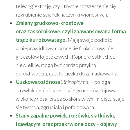
teleangiektazję, czyli trwałe rozszerzenie się
i zgrubienie ścianek naczyń krwionośnych.
Zmiany grudkowo-krostowe
oraz zaskórnikowe, czyli zaawansowana forma
trądziku różowatego.
Mają swoje podłoże
w nieprawidłowym procesie funkcjonowanie
gruczołów łojotokowych. Ropne krostki, choć
niewielkie, mogą być bardzo przykrą
dolegliwością, często ciężką do zamaskowania.
Guzkowatość nosa
(
Rhinophyma)
– polega
na zwłóknieniu i przeroście gruczołów łojowych
w okolicy nosa, przez co skóra w tym miejscu staje
się twarda, zgrubiała i pofałdowana.
Stany zapalne powiek, rogówki, siatkówki,
łzawiącymi oraz przekrwione oczy – objawy