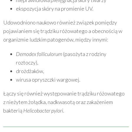
nieprawidłowa pielęgnacja skóry twarzy
ekspozycja skóry na promienie UV.
Udowodniono naukowo również związek pomiędzy
pojawianiem się trądziku różowatego a obecnością w
organizmie ludzkim patogenów, między innymi:
Demodex folliculorum
(pasożyta z rodziny
roztoczy),
drożdżaków,
wirusa opryszczki wargowej.
Łączy się również występowanie trądziku różowatego
z nieżytem żołądka, nadkwasotą oraz zakażeniem
bakterią
Helicobacter pylori
.