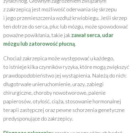
żyłach nóg. Głównym zagrożeniem związanym
z zakrzepicą jest możliwość oderwania się skrzepu
i jego przemieszczenia wzdłuż krwiobiegu. Jeśli skrzep
ten dotrze do serca, płuc lub mózgu, może spowodować
poważne powikłania, takie jak
zawał serca, udar
mózgu lub zatorowość płucną
.
Chociaż zakrzepica może występować u każdego,
to istnieje kilka czynników ryzyka, które mogą zwiększyć
prawdopodobieństwo jej wystąpienia. Należą do nich:
długotrwałe unieruchomienie, urazy, zabiegi
chirurgiczne, choroby nowotworowe, palenie
papierosów, otyłość, ciąża, stosowanie hormonalnej
terapii zastępczej oraz pewne schorzenia genetyczne
predysponujące do zakrzepicy.