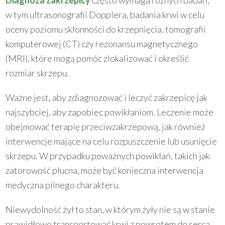
Diagnoza zakrzepicy
często wymaga różnych badań,
w tym ultrasonografii Dopplera, badania krwi w celu
oceny poziomu skłonności do krzepnięcia, tomografii
komputerowej (CT) czy rezonansu magnetycznego
(MRI), które mogą pomóc zlokalizować i określić
rozmiar skrzepu.
Ważne jest, aby zdiagnozować i leczyć zakrzepicę jak
najszybciej, aby zapobiec powikłaniom. Leczenie może
obejmować terapię przeciwzakrzepową, jak również
interwencje mające na celu rozpuszczenie lub usunięcie
skrzepu. W przypadku poważnych powikłań, takich jak
zatorowość płucna, może być konieczna interwencja
medyczna pilnego charakteru.
Niewydolność żył to stan, w którym żyły nie są w stanie
prawidłowo transportować krwi z powrotem do serca.