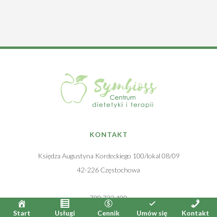
KONTAKT
Księdza Augustyna Kordeckiego 100/lokal 08/09
42-226 Częstochowa
790 722 400
biuro@symbioss.pl
Start
Usługi
Cennik
Umów się
Kontakt