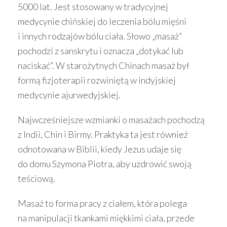
5000 lat. Jest stosowany w tradycyjnej
medycynie chińskiej do leczenia bólu mięśni
i innych rodzajów bólu ciała. Słowo „masaż”
pochodzi z sanskrytu i oznacza „dotykać lub
naciskać”. W starożytnych Chinach masaż był
formą fizjoterapii rozwiniętą w indyjskiej
medycynie ajurwedyjskiej.
Najwcześniejsze wzmianki o masażach pochodzą
z Indii, Chin i Birmy. Praktyka ta jest również
odnotowana w Biblii, kiedy Jezus udaje się
do domu Szymona Piotra, aby uzdrowić swoją
teściową.
Masaż to forma pracy z ciałem, która polega
na manipulacji tkankami miękkimi ciała, przede