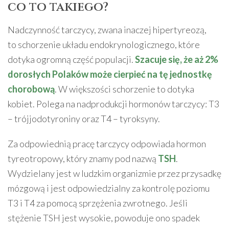
co to takiego?
Nadczynność tarczycy, zwana inaczej hipertyreozą,
to schorzenie układu endokrynologicznego, które
dotyka ogromną część populacji.
Szacuje się, że aż 2%
dorosłych Polaków może cierpieć na tę jednostkę
chorobową
. W większości schorzenie to dotyka
kobiet. Polega na nadprodukcji hormonów tarczycy: T3
– trójjodotyroniny oraz T4 – tyroksyny.
Za odpowiednią pracę tarczycy odpowiada hormon
tyreotropowy, który znamy pod nazwą
TSH
.
Wydzielany jest w ludzkim organizmie przez przysadkę
mózgową i jest odpowiedzialny za kontrolę poziomu
T3 i T4 za pomocą sprzężenia zwrotnego. Jeśli
stężenie TSH jest wysokie, powoduje ono spadek