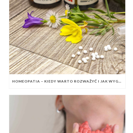
HOMEOPATIA – KIEDY WARTO ROZWAŻYĆ I JAK WYGLĄDA KONSULTACJA HOLISTYCZNA