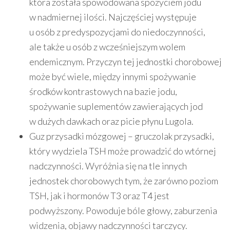
która została spowodowana spożyciem jodu
w nadmiernej ilości. Najczęściej występuje
u osób z predyspozycjami do niedoczynności,
ale także u osób z wcześniejszym wolem
endemicznym. Przyczyn tej jednostki chorobowej
może być wiele, między innymi spożywanie
środków kontrastowych na bazie jodu,
spożywanie suplementów zawierających jod
w dużych dawkach oraz picie płynu Lugola.
Guz przysadki mózgowej – gruczolak przysadki,
który wydziela TSH może prowadzić do wtórnej
nadczynności. Wyróżnia się na tle innych
jednostek chorobowych tym, że zarówno poziom
TSH, jak i hormonów T3 oraz T4 jest
podwyższony. Powoduje bóle głowy, zaburzenia
widzenia, objawy nadczynności tarczycy.