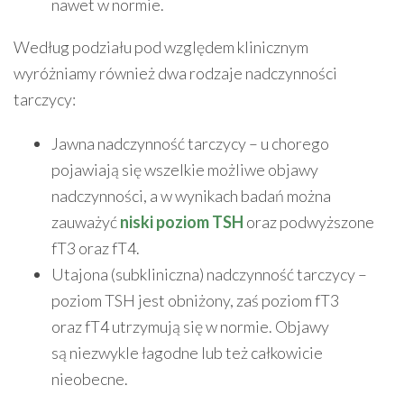
nawet w normie.
Według podziału pod względem klinicznym
wyróżniamy również dwa rodzaje nadczynności
tarczycy:
Jawna nadczynność tarczycy – u chorego
pojawiają się wszelkie możliwe objawy
nadczynności, a w wynikach badań można
zauważyć
niski poziom TSH
oraz podwyższone
fT3 oraz fT4.
Utajona (subkliniczna) nadczynność tarczycy –
poziom TSH jest obniżony, zaś poziom fT3
oraz fT4 utrzymują się w normie. Objawy
są niezwykle łagodne lub też całkowicie
nieobecne.